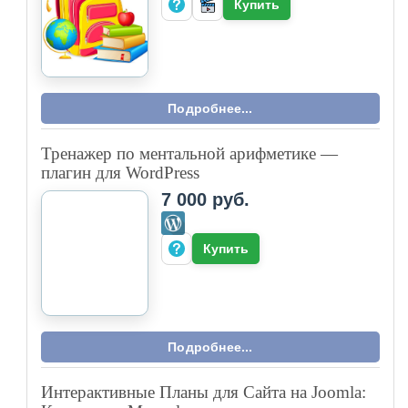
Парсер для WordPress и WooCommerce с
автоматическим импортом товаров от
поставщика al-style.kz. Гибкая система
наценок по ценовым диапазонам и
допарсинг недостающих характеристик
напрямую с сайта. Настраиваемое cron-
расписание для регулярного обновления
каталога.
Купить
Как купить?
Подробнее...
МАГАЗИН
КОМПОНЕНТОВ
Компонент «Написание Текстов на Заказ»:
Готовое Решение для Управления Услугами