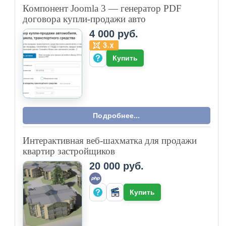
Парсер поставщика instrument.ru для
Netcat
Разработан специализированный PHP-
парсер для интеграции данных поставщика
instrument.ru с CMS Netcat. Решение
автоматически обрабатывает XML-файл
поставщика и наполняет каталог интернет-
магазина актуальными товарами с
сохранением полной структуры категорий и
вложенности.
Подробнее...