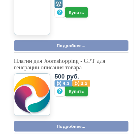
Подробнее...
Электронный Школьный дневник Компонент
joomla 3.x
15 000 руб.
Купить
Подробнее...
Тренажер по ментальной арифметике —
плагин для WordPress
7 000 руб.