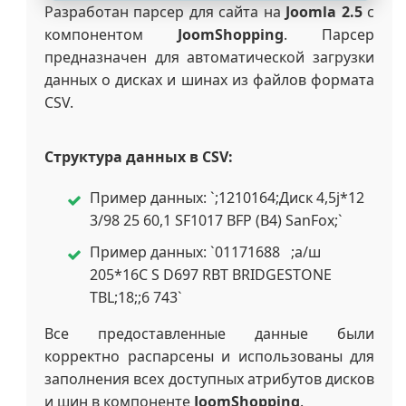
Разработан парсер для сайта на
Joomla 2.5
с
компонентом
JoomShopping
. Парсер
предназначен для автоматической загрузки
данных о дисках и шинах из файлов формата
CSV.
Структура данных в CSV:
Пример данных: `;1210164;Диск 4,5j*12
3/98 25 60,1 SF1017 BFP (B4) SanFox;`
Пример данных: `01171688 ;а/ш
205*16C S D697 RBT BRIDGESTONE
TBL;18;;6 743`
Все предоставленные данные были
корректно распарсены и использованы для
заполнения всех доступных атрибутов дисков
и шин в компоненте
JoomShopping
.