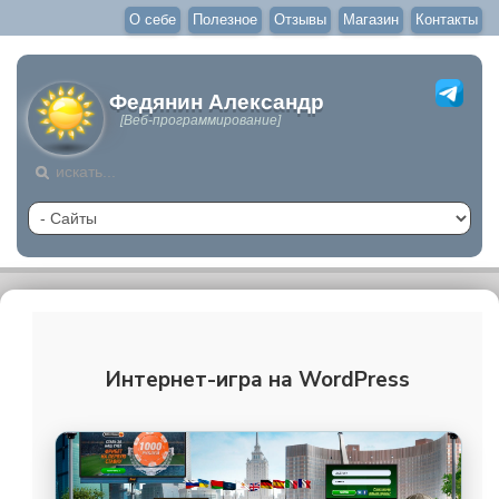
О себе
Полезное
Отзывы
Магазин
Контакты
Федянин Александр
[Веб-программирование]
Интернет-игра на WordPress