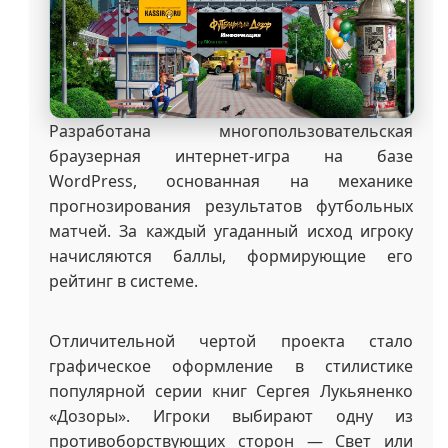
Разработана многопользовательская
браузерная интернет-игра на базе
WordPress, основанная на механике
прогнозирования результатов футбольных
матчей. За каждый угаданный исход игроку
начисляются баллы, формирующие его
рейтинг в системе.
Отличительной чертой проекта стало
графическое оформление в стилистике
популярной серии книг Сергея Лукьяненко
«Дозоры». Игроки выбирают одну из
противоборствующих сторон — Свет или