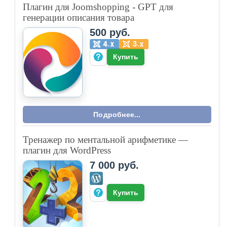
Плагин для Joomshopping - GPT для
генерации описания товара
500 руб.
Купить
Подробнее...
Тренажер по ментальной арифметике —
плагин для WordPress
7 000 руб.
Купить