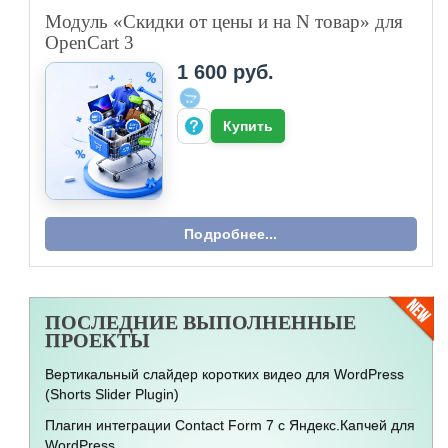
Модуль «Скидки от цены и на N товар» для
OpenCart 3
1 600 руб.
Купить
Подробнее...
ПОСЛЕДНИЕ
ВЫПОЛНЕННЫЕ
ПРОЕКТЫ
Вертикальный слайдер коротких видео для WordPress
(Shorts Slider Plugin)
Плагин интеграции Contact Form 7 с Яндекс.Капчей для
WordPress