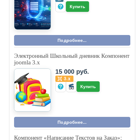
Купить
Подробнее...
Электронный Школьный дневник Компонент
joomla 3.x
15 000 руб.
Купить
Подробнее...
Компонент «Написание Текстов на Заказ»: