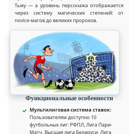
Тьму — а уровень персонажа отображается
через систему магических степеней: от
novice-магов до великих пророков.
Функциональные особенности
Мультилиговая система ставок:
Пользователям доступно 10
футбольных лиг: РФПЛ, Лига Пари-
Матч, Высшая лига Беларуси, Лига