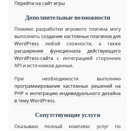
Перейти на сайт игры
Дополнительные возможности
Помимо разработки игрового плагина могу
выполнить
создание кастомных плагинов для
WordPress
любой сложности, а также
расширение функционала действующего
WordPress-сайта
с интеграцией сторонних
API и источников данных.
При необходимости выполняю
программирование кастомных решений на
PHP
и
интеграцию индивидуального дизайна
в тему WordPress
.
Сопутствующие услуги
Оказываю полный комплекс услуг по