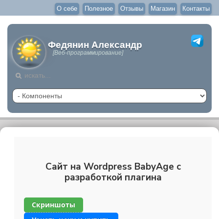
О себе
Полезное
Отзывы
Магазин
Контакты
Федянин Александр
[Веб-программирование]
Cайт на Wordpress BabyAge c
разработкой плагина
Скриншоты