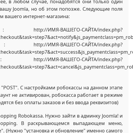
ее, в любом случае, понадобятся они только один
 вашу Joomla, но об этом попозже. Следующие поля
ем вашего интернет-магазина:
//ИМЯ-ВАШЕГО-САЙТА/index.php?
checkout&task=step7&act=notify&js_paymentclass=pm_ro
//ИМЯ-ВАШЕГО-САЙТА/index.php?
checkout&task=step7&act=success&js_paymentclass=pm_
ИМЯ-ВАШЕГО-САЙТА/index.php?
checkout&task=step7&act=cancel&js_paymentclass=pm_ro
"POST". С настройками робокассы на данном этапе
ккаунт не активирован, робокасса работает в режиме
дятся без оплаты заказов и без ввода реквизитов)
opping Robokassa. Нужно зайти в админку Joomla! и
hopping. В раскрывающемся выпадающем меню,
". (Нужно "установка и обновление" именно самого