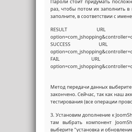
Пароли стоит придумать посложн
раз, чтобы потом их заполнить в
заполните, в соответствии с имен
RESULT URL : http:
option=com_jshopping&controller=
SUCCESS URL : http:
option=com_jshopping&controller=
FAIL URL : http://
option=com_jshopping&controller=
Метод передачи данных выберите 
закончено. Сейчас, так как наш а
тестирования (все операции прово
3. Установим дополнение к JoomSh
там выбрать компонент JoomS
выберите "установка и обновление