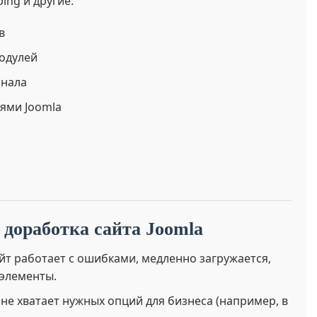
ing и другие.
в
одулей
онала
ями Joomla
 доработка сайта Joomla
йт работает с ошибками, медленно загружается,
элементы.
не хватает нужных опций для бизнеса (например, в