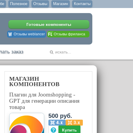
бе
Полезное
Отзывы
Магазин
Контакты
Готовые компоненты
Отзывы weblancer
Отзывы фриланса
лать заказ
МАГАЗИН
КОМПОНЕНТОВ
Плагин для Joomshopping -
GPT для генерации описания
товара
500 руб.
Купить