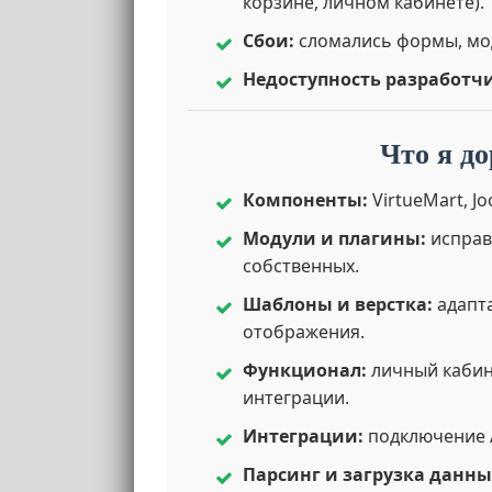
корзине, личном кабинете).
Сбои:
сломались формы, мод
Недоступность разработч
Что я д
Компоненты:
VirtueMart, J
Модули и плагины:
исправ
собственных.
Шаблоны и верстка:
адапта
отображения.
Функционал:
личный кабине
интеграции.
Интеграции:
подключение A
Парсинг и загрузка данны