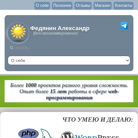
О себе
Полезное
Отзывы
Магазин
Контакты
Федянин Александр
[Веб-программирование]
Более
1000
проектов разного уровня сложности.
Опыт более
15 лет
работы в сфере
web-
программирования
ЧТО
УМЕЮ И ДЕЛАЮ: